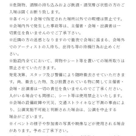
※危険物、酒類の持ち込みおよび飲酒・酒気帯び状態の方のご
入場は固くお断り致します。
※各イベント会場で指定された場所以外での喫煙は禁止です。
※会場内外で発生した事故等は、主催者・会場・出演者は一
切
責任を負いませんのでご了承下さい。
※近隣の方の迷惑となりますので徹夜で会場に溜まる、会場外
でのアーティストの入待ち、出待ち等の待機行為お止めくだ
さい。
※施設内全てにおいて、荷物やシート等を置いての場所取りは
禁止させていただきます。
発見次第、スタッフ及び警備により随時撤去させていただきま
す。尚、撤去した物、及び放置されている物に関して主催者・
会場・出演者は一切の責任を負いませんのでご了承ください。
人がいる場合でも同様に、シート等は使用禁止といたします。
※会場の設備故障や天災、交通ストライキなど不測の事
由によ
り、公演実施不可能と判断された場合は、公演を中止する
場合がございます。
※イベントの様子や参加者の写真や映像などが使用される場合
があります。予めご了承下さい。