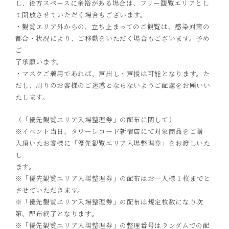
し、後方スペースに余裕がある場合は、フリー観覧エリアとし
て開放させていただく場合もございます。
・
観覧エリア外からの、立ち止まってのご観覧は、感染対策の
都合・状況により、ご移動をいただく場合もございます。予め
ご
了承願います。
・マスクご着用であれば、声出し・声援は可能となります。た
だし、周りのお客様のご迷惑とならないようご配慮をお願いい
たします。
（「優先観覧エリア入場整理券」の配布に関して）
※イベント当日、タワーレコード新宿店
にて対象商品をご購
入
頂いたお客様に「優先観覧エリア入場整理券」をお渡しいた
し
ます。
※
「優先観覧エリア入場整理券」の配布は
お一人様
1
枚までと
させていただきます。
※「優先観覧エリア入場整理券」の配布は規定枚数になり次
第、配布終了となります。
※「優先観覧エリア入場整理券」の整理番号はランダムでの配