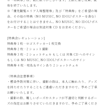
布を終了いたします。
※
「優先観覧エリア入場整理券」及び「特典券」をご希望の場
合、
その他の特典（
N
O MUSIC, NO IDOL?
ポスターを
含む）
を
お
付けすることはできません。
N
O MUSIC, NO IDOL?
ポス
ターをご希望の場合は
別途
対象
CD
をお求めください。
[
特典会レギュレーション
]
特典券
1
枚…ロゴステッカー
1
枚交換
特典券
2
枚…
2
ショット撮影
特典券
3
枚…
2
ショットチェキ
もしくは
対象
CD
へのサイン
もしくは
N
O MUSIC, NO IDOL?
ポスターへのサイン
特典券
4
枚…宛名＆サインあり
2
ショットチェキ
（
特典会注意事項
）
・感染予防対策に伴い、撮影の際は、本人に触れたり、グッズ
を持たせたりすることもご遠慮いただきますので、予めご了承
お願いいたします。
・撮影の際、難しいポーズやスタッフが不適切と判断するポー
ズの指定はお断りさせていただきますので、予めご了承くださ