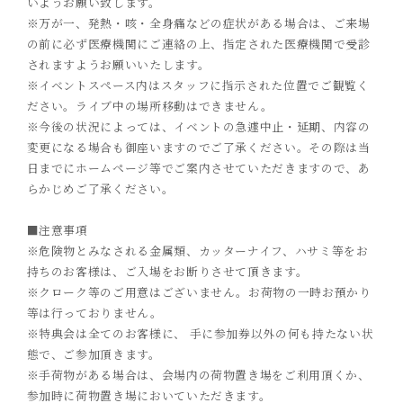
いようお願い致します。
※万が一、発熱・咳・全身痛などの症状がある場合は、ご来場
の前に必ず医療機関にご連絡の上、指定された医療機関で
受診
されますようお願いいたします。
※イベントスペース内はスタッフに指示された位置でご観覧く
ださい。ライブ中の場所移動はできません。
※今後の状況によっては、イベントの急遽中止・延期、内容の
変更になる場合も御座いますのでご了承ください。その際は当
日までに
ホームページ等でご案内させていただきますので、あ
らかじめご了承ください。
■注意事項
※危険物とみなされる金属類、カッターナイフ、ハサミ等をお
持ちのお客様は、ご入場をお断りさせて頂きます。
※クローク等のご用意はございません。お荷物の一時お預かり
等は行っておりません。
※特典会は全てのお客様に、
手に参加券以外の何も持たない状
態で、ご参加頂きます。
※手荷物がある場合は、会場内の荷物置き場をご利用頂くか、
参加時に荷物置き場においていただきます。