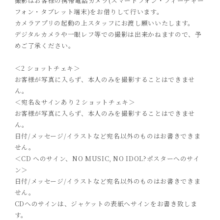
撮影はお客様の携帯電話カメラ
(
スマートフォン・フィーチャー
フォン・タブレット端末
)
をお借りして行います。
カメラアプリの起動の上スタッフにお渡し願いいたします。
デジタルカメラや一眼レフ等での撮影は出来かねますので、予
めご了承ください。
＜
2
ショットチェキ＞
お客様が
写真に
入らず、
本人のみを撮影することはできませ
ん。
＜宛名＆サインあり
2
ショットチェキ＞
お客様が
写真に
入らず、
本人のみを撮影することはできませ
ん。
日付
/
メッセージ
/
イラストなど宛名以外のものはお書きできま
せん。
＜
C
D
へのサイン、
N
O MUSIC, NO IDOL?
ポスターへのサイ
ン＞
日付
/
メッセージ
/
イラストなど宛名以外のものはお書きできま
せん。
CD
へのサインは、ジャケットの表紙へサインをお書き致しま
す。