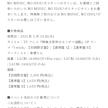
N
O MUSIC, NO IDOL?
ポスターへのサインは、
お客様にご持
参いただいた
N
O MUSIC, NO IDOL?
ポスター
にサインをお書
きい
たします
。特典券
3
枚のみでは
N
O MUSIC, NO IDOL?
ポ
スターのお渡しはございません。
■対象商品
発売日：
2023
年
5
月
24
日
(
水
)
タイトル：
TV
アニメ『神無き世界のカミサマ活動』
OP
テー
マ
「
I wish
」【初回限定盤】
/
【通常盤
A
】
/
【通常盤
B
】
アーティスト：来栖りん
品番：
LACM
–
34380(CD+Blu
–
ray) / LACM
–
24380(CD
のみ
)
/ LACM
–
24381(CD
のみ
)
価格：
【初回限定盤】
3,300
円
(
税込
)
【通常盤
A
】
1,650
円
(
税込
)
【通常盤
B
】
1,650
円
(
税込
)
■イベント当日の
CD
販売について
＜お会計について＞