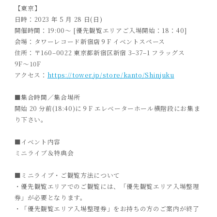
【
東京
】
日時：
2023
年
5
月
28
日
(
日
)
開催時間：
1
9
:
0
0
～
[
優先観覧エリアご入場開始：
1
8
：
4
0
]
会場：
タワーレコード新宿店９
F
イベントスペース
住所：
〒
160
–
0022
東京都新宿区新宿
3
–
37
–
1
フラッグス
9F
～
10F
アクセス：
https://tower.jp/store/kanto/Shinjuku
■集合時間／集合場所
開始
2
0
分前
(
1
8
:
4
0
)
に
９
F
エレベーターホール横階段
にお集ま
り下さい。
■イベント内容
ミニライブ＆
特典会
■ミニライブ・ご観覧方法について
・
優先観覧エリアでのご観覧には、「優先観覧エリア入場整理
券」が必要となります。
・
「優先観覧エリア入場整理券」をお持ちの方のご案内が終了