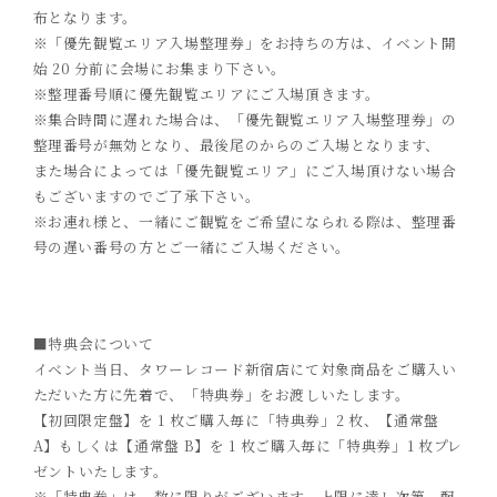
布となります。
※「優先観覧エリア入場整理券」をお持ちの方は、イベント開
始
2
0
分前に会場にお集まり下さい。
※整理番号順に優先観覧エリアにご入場頂きます。
※集合時間に遅れた場合は、「優先観覧エリア入場整理券」の
整理番号が無効となり、最後尾のからのご入場となります、
また場合によっては「優先観覧エリア」にご入場頂けない場合
もございますのでご了承下さい。
※お連れ様と、一緒にご観覧をご希望になられる際は、整理番
号の遅い番号の方とご一緒にご入場ください。
■特典
会について
イベント当日、
タワーレコード新宿店に
て
対象商品をご購入
い
ただいた方に先着で、「特典券」を
お渡しいたします。
【初回限定盤】を
1
枚ご購入
毎に「特典券」
2
枚、【通常盤
A
】もしくは【通常盤
B
】を
1
枚ご購入
毎に「特典券」
1
枚プレ
ゼント
いたします。
※「特典
券」は、数に限りがございます。上限に達し次第、配