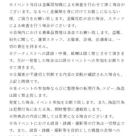
※イベント当日は金属探知機による検査を行わせて頂く場合が
ござ
います。なるべく金属類を身に付けてお越しにならない
様、ご協力をお願い致します。金属反応が出た場合、スタッフ
による検査を行う場合がございます。
※会場内における貴重品管理は各自でお願い致します。盗難、
紛失に関して、運営スタッフ、主催者、会場、出演者は、一
切の責任を持ません。
※アーティストへの誹謗・中傷、威嚇は固く禁じさせて頂きま
す。万が一発覚した場合は以降のイベントへの参加をお断りさ
せて頂きます。
※主催者が不適切と判断する内容の言動が確認された場合も、
上記と同様です。
※本イベントの参加券ならびに整理券の
転売行為､コピー､偽造
は固く禁止致します。
発覚した場合､イベント参加をお断り致します。また､偽造行為
は犯罪行為にあたる為、即時警察に通報致します。
※特典会の内容に関しては変更になる場合がございます。
※当イベントにおける録音・録画・撮影等の行為は一切禁止で
す。また、録音・録画・撮影等を目的とした機器の会場への