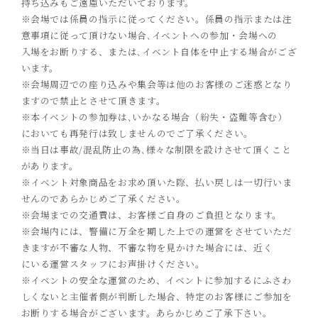
持ち込みもご遠慮いただいております。
※会場では係員の指示に従ってください。係員の指示または注
意事項に従って頂けない場合､イベントへの参加・会場への
入場をお断りする、または､イベント自体を中止する場
合がござ
います。
※会場周辺での座り込みや集会等は他のお客様のご迷惑となり
ますので禁止とさせて頂きます。
※本イベントの参加券は､いかなる場合（紛失・盗難等含む）
においても再発行は致しませんのでご了承ください。
※当日は事故
/
混乱防止の為､様々な制限を設けさせて頂くこと
があります。
※イベント対象商品をお求め頂いた際、払い戻しは一切行いま
せんのであらかじめご了承ください。
※会場までの交通費は、お客様ご自身のご負担となります。
※会場内には、警備に万全を期した上での運営をさせていただ
きますが不審な人物、不審な物を見かけた場合には、近く
にいる運営スタッフにお声掛けください。
※イベントの安全な運営のため、イベントに参加するにふさわ
しくないと主催者側が判断した場合、特定のお客様にご参加を
お断りする場合がございます。あらかじめご了承下さい。