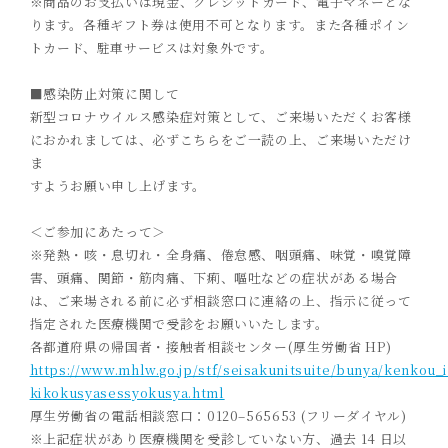
※商品のお
支
払いは現
金
、クレジットカード
、電子マネー
とな
ります。各種ギフト券は使
用
不可となります。また各種ポイン
トカ
ード、駐
車
サービスは対象外です。
■感染防止対策に関して
新型コロナウイルス感染症対策として、ご来場いただくお客様
におかれましては、必ずこちらをご一読の上、ご来場いただけ
ま
すようお願い申し上げます。
＜ご参加にあたって＞
※発熱・咳・息切れ・全身痛、倦怠感、咽頭痛、味覚・嗅覚障
害、頭痛、関節・筋肉痛、下痢、嘔吐などの症状がある場合
は、ご来場される前に必ず相談窓口に連絡の上、指示に従って
指定された医療機関で受診をお願いいたします。
各都道府県の帰国者・接触者相談センター
(
厚生労働省
HP)
https://www.mhlw.go.jp/stf/seisakunitsuite/bunya/kenkou_i
kikokusyasessyokusya.html
厚生労働省の電話相談窓口：
0120
–
565653
(
フリーダイヤル
)
※上記症状があり医療機関を受診していない方、過去
14
日以