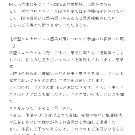
内に入管法に基づく『入国拒否対象地域』に滞在歴のあ
る方、新型コロナウイルス陽性判定で自宅待機指示をされてい
る方、陽性者並びに感染疑いがある方と濃厚接触されてい
る方のご入場はお断りさせていただきます。
【新型コロナウイルス感染対策についてご参加のお客様へお願
い】
新型コロナウイルス発生に伴い、予防対策として運営側としま
しては、細心の注意を払いイベントを実施しております。感染
拡
大防止の趣旨をご理解いただき健康と安全を考慮し、イベント
運営において下記の対応とご協力をお願い致します。
※入場の際、マスクの着用は必須になります。イベント中もマ
スクは外さずにご参加ください。マスク着用の無い方はご参加
で
きませんので、予めご了承下さい。
※当日、体温が
37.5
度以上のお客様、発熱や咳など風邪症状
や息苦しさなどの症状があるお客様はご参加をご遠慮くだ
さい。体調にご不安のある方は、くれ
ぐれもご無理をなさらな