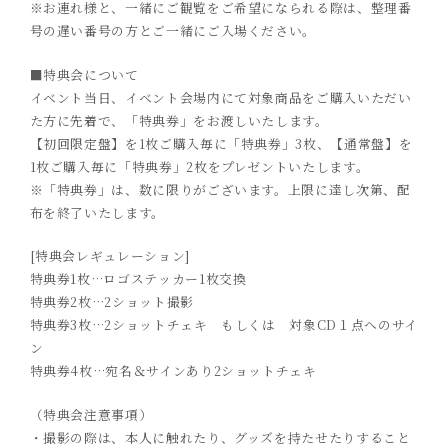
※お連れ様と、一緒にご観覧をご希望になられる際は、整理番
号の遅い番号の方とご一緒にご入場ください。
■特典会について
イベント当日、イベント会場内にて対象商品をご購入いただい
た方に先着で、「特典券」をお渡しいたします。
【初回限定盤】を1枚ご購入毎に「特典券」3枚、【通常盤】を
1枚ご購入毎に「特典券」2枚をプレゼントいたします。
※「特典券」は、数に限りがございます。上限に達し次第、配
布を終了いたします。
[特典会レギュレーション]
特典券1枚…ロゴステッカー1枚交換
特典券2枚…2ショット撮影
特典券3枚…2ショットチェキ もしくは 対象CD１点へのサイ
ン
特典券4枚…宛名＆サインあり2ショットチェキ
（特典会注意事項）
・撮影の際は、本人に触れたり、グッズを持たせたりすること