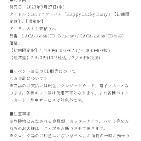
発売日：2023年9月27日(水)
タイトル：1stミニアルバム「Happy Lucky Diary」【初回限
定盤】/【通常盤】
アーティスト：来栖りん
品番：LACA-35068(CD+Blu-ray) / LACA-25068(CDのみ)
価格：
【初回限定盤】4,400円(10％税込) / 4,000円(税抜)
【通常盤】2,970円(10％税込) / 2,700円(税抜)
■イベント当日のCD販売について
＜お会計について＞
※商品のお⽀払いは現⾦、クレジットカード、電子マネーとな
ります。各種ギフト券は使⽤不可となります。また各種ポイン
トカード、駐⾞サービスは対象外です。
■注意事項
※危険物とみなされる金属類、カッターナイフ、ハサミ等をお
持ちのお客様は、ご入場をお断りさせて頂きます。
※クローク等のご用意はございません。お荷物の一時お預かり