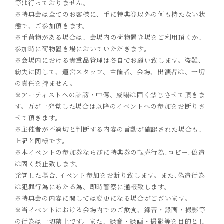
等は行っておりません。
※特典会は全てのお客様に、手に特典券以外の何も持たない状
態で、ご参加頂きます。
※手荷物がある場合は、会場内の荷物置き場をご利用頂くか、
参加時に荷物置き場においていただきます。
※会場内における貴重品管理は各自でお願い致します。盗難、
紛失に関して、運営スタッフ、主催者、会場、出演者は、一切
の責任を持ません。
※アーティストへの誹謗・中傷、威嚇は固く禁じさせて頂きま
す。万が一発覚した場合は以降のイベントへの参加をお断りさ
せて頂きます。
※主催者が不適切と判断する内容の言動が確認された場合も、
上記と同様です。
※本イベントの参加券ならびに特典券の転売行為､コピー､偽造
は固く禁止致します。
発覚した場合､イベント参加をお断り致します。また､偽造行為
は犯罪行為にあたる為、即時警察に通報致します。
※特典会の内容に関しては変更になる場合がございます。
※当イベントにおける会場内でのご飲食、録音・録画・撮影等
の行為は一切禁止です。また、録音・録画・撮影等を目的とし