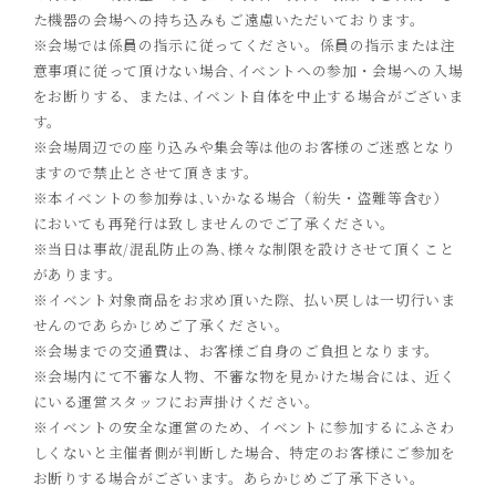
た機器の会場への持ち込みもご遠慮いただいております。
※会場では係員の指示に従ってください。係員の指示または注
意事項に従って頂けない場合､イベントへの参加・会場への入場
をお断りする、または､イベント自体を中止する場合がございま
す。
※会場周辺での座り込みや集会等は他のお客様のご迷惑となり
ますので禁止とさせて頂きます。
※本イベントの参加券は､いかなる場合（紛失・盗難等含む）
においても再発行は致しませんのでご了承ください。
※当日は事故/混乱防止の為､様々な制限を設けさせて頂くこと
があります。
※イベント対象商品をお求め頂いた際、払い戻しは一切行いま
せんのであらかじめご了承ください。
※会場までの交通費は、お客様ご自身のご負担となります。
※会場内にて不審な人物、不審な物を見かけた場合には、近く
にいる運営スタッフにお声掛けください。
※イベントの安全な運営のため、イベントに参加するにふさわ
しくないと主催者側が判断した場合、特定のお客様にご参加を
お断りする場合がございます。あらかじめご了承下さい。