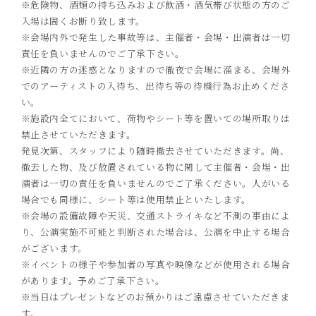
※危険物、酒類の持ち込みおよび飲酒・酒気帯び状態の方のご
入場は固くお断り致します。
※会場内外で発生した事故等は、主催者・会場・出演者は一切
責任を負いませんのでご了承下さい。
※近隣の方の迷惑となりますので徹夜で会場に溜まる、会場外
でのアーティストの入待ち、出待ち等の待機行為お止めくださ
い。
※施設内全てにおいて、荷物やシート等を置いての場所取りは
禁止させていただきます。
発見次第、スタッフにより随時撤去させていただきます。尚、
撤去した物、及び放置されている物に関して主催者・会場・出
演者は一切の責任を負いませんのでご了承ください。人がいる
場合でも同様に、シート等は使用禁止といたします。
※会場の設備故障や天災、交通ストライキなど不測の事由によ
り、公演実施不可能と判断された場合は、公演を中止する場合
がございます。
※イベントの様子や参加者の写真や映像などが使用される場合
があります。予めご了承下さい。
※当日はプレゼントなどのお預かりはご遠慮させていただきま
す。